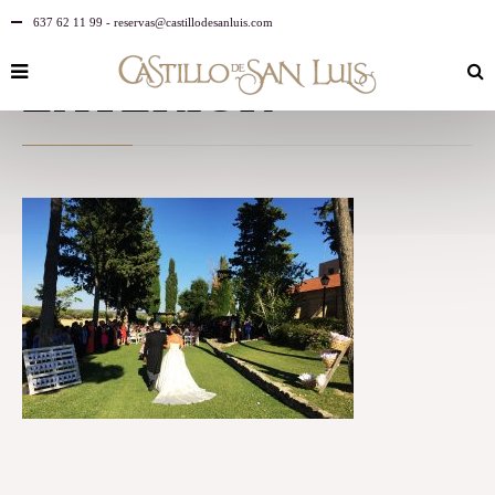
637 62 11 99 - reservas@castillodesanluis.com
By
castillo
in
at febrero 14, 2018
EXTERIOR